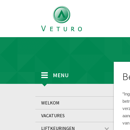
B
MENU
“In
bet
WELKOM
ver
VACATURES
aan
van
LIFTKEURINGEN